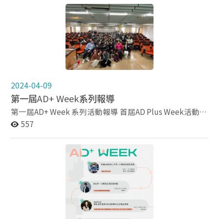
具未來前瞻、專業加值、激發同學對於廣告的熱情，以提
供專業的廣告交流平臺的方式，促進學術研究和產業實踐
的結合，進而推動廣告學在臺灣的發展。
2024-04-09
第一屆
AD+ Week
系列報導
第一屆AD+ Week 系列活動報導 首屆AD Plus Week活動將
於3月28日至4月7日舉辦，其中包含系列演講和海報展覽
557
兩大主軸。除了精彩的演講外，還有國際設計海報及視覺
設計得獎作品展覽，讓大家更深入了解廣告與設計之間的
交互關係。 系列演講首場由霍夫曼公關總經理Stephanie
Yang楊皓文主講，將帶領大家探討如何成為國際溝通人
才，以及在公關代理與廣告代理之間的不同。演講時間為
3月28日上午9時至12時，在研究203教室進行。 第二場
演講將由愛卡拉互動媒體股份有限公司帶來，專題為AI技
術在YT內容規劃與推廣、廣告、公關等領域的應用，探討