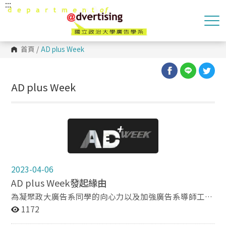
:::
跳
到
主
要
內
容
首頁
/
AD plus Week
區
塊
AD plus Week
2023-04-06
AD plus Week
發起緣由
為凝聚政大廣告系同學的向心力以及加強廣告系導師工
作，該系自2023年起，訂定每年3月27日至4月7日為
1172
「AD plus Week廣告週」。 活動規劃主要有三大方向：