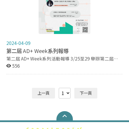
AI技術如何提高廣告效果及使用者體驗，演講時間為3月
29日上午9時至12時，在大勇417教室進行。 最後一場演
講主題為「科技與故事的結合：探索創新者與敘事者的世
界」，由當若科技藝術公司創辦人王柏宇主講。將介紹科
技和故事的相互融合，以及如何將這些概念應用到自己的
工作中。演講時間為3月30日上午10時至下午1時，在綜
院104教室進行。 在AD plus Week廣告週中，除了系列演
2024-04-09
講，亦增設靜態展覽，展示國際設計海報及視覺設計得獎
第二屆
AD+ Week
系列報導
作品。該展覽將於新聞館1樓展演廳舉辦，展出時間為3月
28日上午9時至4月7日下午5時。展覽將呈現各種國際設
第二屆 AD+ Week系列活動報導 3/25至29 舉辦第二屆
計大賽得獎作品，包括設計、視覺傳達和平面廣告等方面
AD+ Week活動，本屆活動以「Web3.0 (Web 3)、區塊鍊
556
的作品。 該展覽將為訪客提供一個了解國際設計潮流和趨
等AI科技運用於現代化的整合行銷」為主題，展開為期一
勢的機會，同時還可以學習到如何使用設計元素來增強品
週的專題演講與工作坊。 ►塔羅3.0創意工作坊: AI生成與
牌形象。歡迎廣大設計愛好者蒞臨參觀，感受國際設計的
原型意象 ►系列演講: 引領AI時代 創新無所不在 ►系列演
魅力和創意。 ►系列演講(1)霍夫曼公關：成為國際溝通
講: AI與廣告-AI生成的愛與恨 ►系列演講: AI讓我變成國民
上一頁
下一頁
人才，你需具備哪些能力？ ►系列演講(2)AI技術發展應
女友 ►產學合作-跨業態人才計畫
用在YT內容規劃與推廣或是廣告、公關之中 ►系列演講
(3)科技與故事的結合：探索創新者與敘事者的世界
►【靜態展】國際設計海報及視覺設計得獎作品展覽 校園
新聞連結