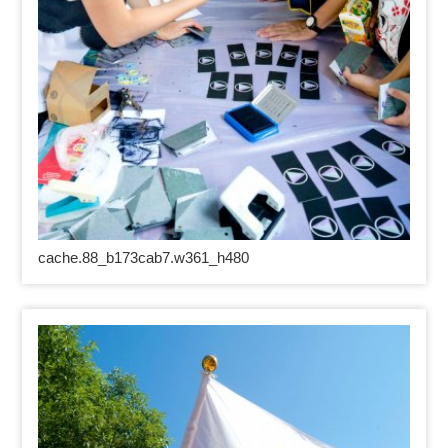
cache.88_b173cab7.w361_h480