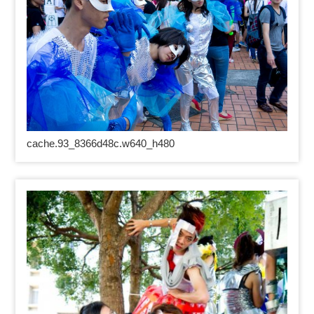
cache.93_8366d48c.w640_h480