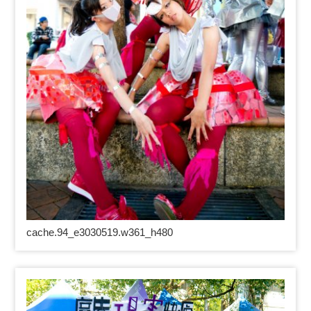
cache.94_e3030519.w361_h480