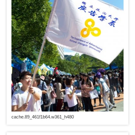
cache.89_461f1b64.w361_h480