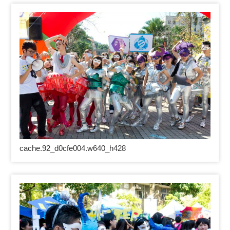
cache.92_d0cfe004.w640_h428