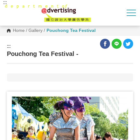
:::
G
o
t
o
C
o
Home
/
Gallery
/
Pouchong Tea Festival
n
t
e
:::
n
Pouchong Tea Festival -
t
A
r
e
a