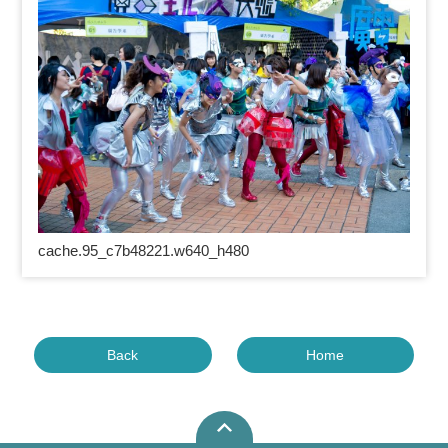
cache.95_c7b48221.w640_h480
Back
Home