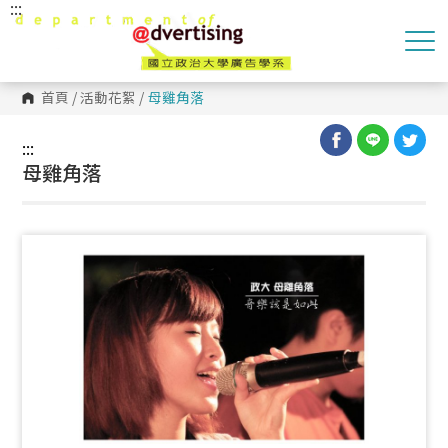
:::
跳
到
主
要
內
容
首頁
/
活動花絮
/
母雞角落
區
塊
:::
母雞角落