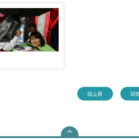
匯
回上頁
回