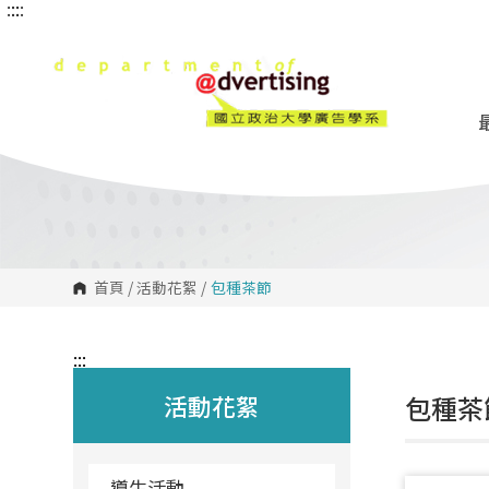
:::
:::
跳
到
主
要
內
容
區
塊
首頁
/
活動花絮
/
包種茶節
:::
活動花絮
包種茶
導生活動