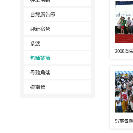
台灣廣告節
迎新宿營
系渡
2008廣
包種茶節
母雞角落
道南營
97廣告