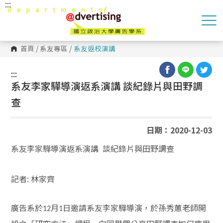
:::
跳
到
主
要
內
容
首頁
/
系友專區
/
系友返校演講
區
塊
:::
系友李家驊導演返系演講 談紀錄片與田野調
查
日期：2020-12-03
系友李家驊導演返系演講
談紀錄片與田野調查
記者: 林家齊
廣告系於
月
日邀請系友李家驊導演，於孫秀蕙老師開
12
1