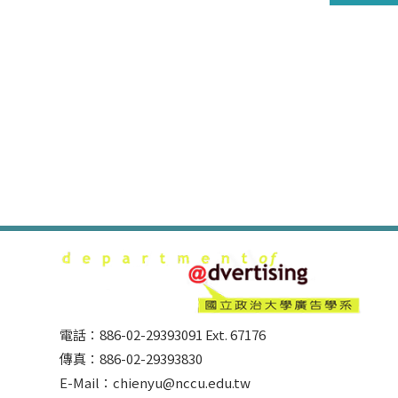
電話：886-02-29393091 Ext. 67176
傳真：886-02-29393830
E-Mail：chienyu@nccu.edu.tw