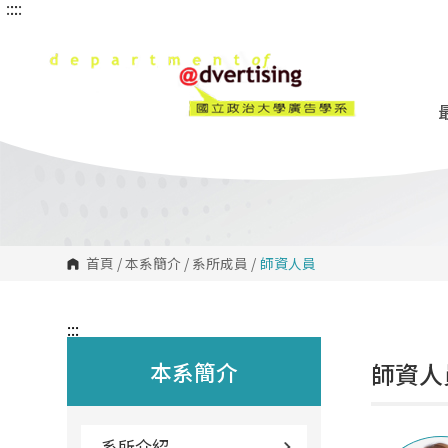
:::
:::
跳
到
主
要
內
容
區
塊
首頁
/
本系簡介
/
系所成員
/
師資人員
:::
本系簡介
師資人
系所介紹