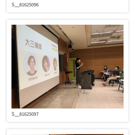
S__81625096
S__81625097