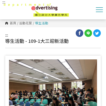
:::
跳
到
主
要
內
容
首頁
/
活動花絮
/
導生活動
區
塊
:::
導生活動 - 109-1大三迎新活動