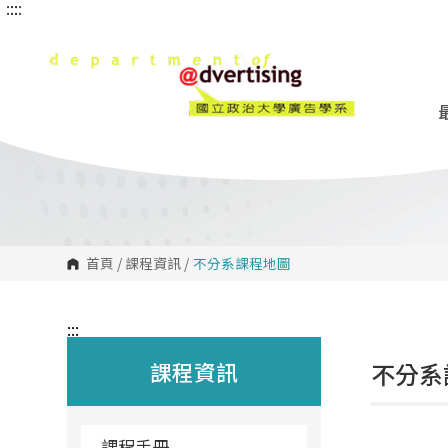
:::
:::
跳
到
主
要
內
容
區
塊
首頁
/
課程資訊
/
不分系課程地圖
:::
課程資訊
不分系
課程手冊